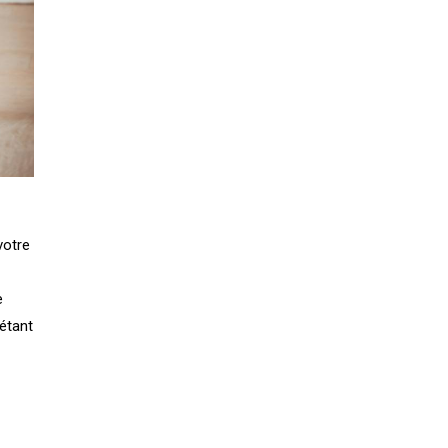
votre
e
’étant