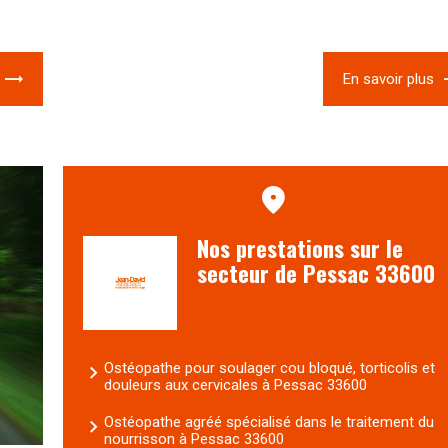
En savoir plus
Nos prestations sur le
secteur de Pessac 33600
Ostéopathe pour soulager cou bloqué, torticolis et
douleurs aux cervicales à Pessac 33600
Ostéopathe agréé spécialisé dans le traitement du
nourrisson à Pessac 33600