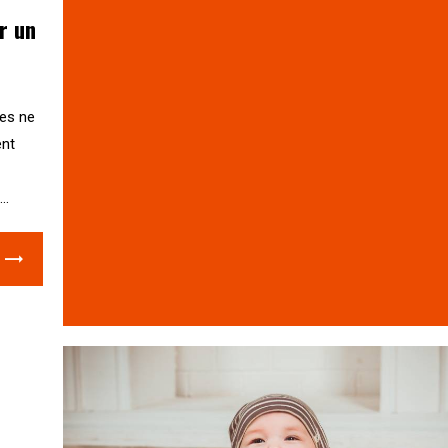
r un
res ne
ent
..